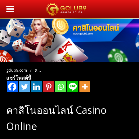
gclub9.com
คาสิโนออนไลน์
แชร์โพสต์นี้
คาสิโนออนไลน์ Casino
Online