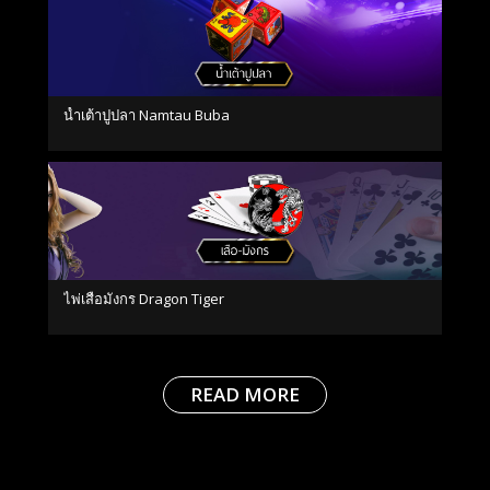
น้ำเต้าปูปลา Namtau Buba
ไพ่เสือมังกร Dragon Tiger
READ MORE