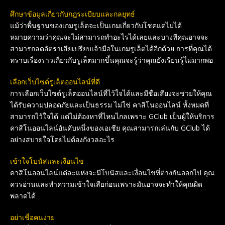
ศึกษาข้อมูลเกี่ยวกับกฎระเบียบและกลยุทธ์
แม้ว่าพื้นฐานของเกมรูเล็ตจะเป็นเกมเกี่ยวกับโชคแต่ไม่ได้
หมายความว่าคุณจะไม่สามารถทำอะไรได้เลยและบางทีคุณอาจจะ
สามารถลดอัตราเสียเปรียบเจ้ามือในเกมรูเล็ตได้อีกด้วย การที่คุณได้
ทราบเรื่องราวเกี่ยวกับรูเล็ตมากขึ้นคุณจะรู้ว่าคุณยังเรียนรู้ไม่มากพอ
เลือกเว็บไซต์รูเล็ตออนไลน์ที่ดี
การเลือกเว็บไซต์รูเล็ตออนไลน์ที่ไว้ใจได้และมีชื่อเสียงจะช่วยให้คุณ
ได้รับความปลอดภัยและเป็นธรรม ไม่ใช่ คาสิโนออนไลน์ ทั้งหมดที่
สามารถไว้ใจได้ แต่ไม่ต้องหาที่ไหนไกลเพราะ GClub เป็นผู้ให้บริการ
คาสิโนออนไลน์อันดับหนึ่งของเอเชีย คุณสามารถเล่นกับ GClub ได้
อย่างสบายใจโดยไม่ต้องกังวลอะไร
เข้าใจโบนัสและเงื่อนไข
คาสิโนออนไลน์แต่ละแห่งจะมีโบนัสและเงื่อนไขที่ต่างกันออกไป คุณ
ควรอ่านและทำความเข้าใจเสียก่อนเพราะมันอาจจะทำให้คุณผิด
พลาดได้
อย่าเชื่อคนง่าย