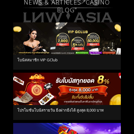
NEWS & ARTICLES “CASINO
BLOG”
โบนัสสมาชิก VIP GClub
โปรโมชั่นโบนัสรายวัน ยิ่งฝากยิ่งได้ สูงสุด 8,000 บาท