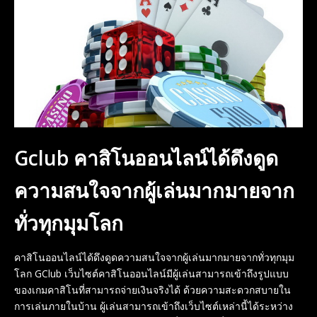
Gclub คาสิโนออนไลน์ได้ดึงดูด
ความสนใจจากผู้เล่นมากมายจาก
ทั่วทุกมุมโลก
คาสิโนออนไลน์ได้ดึงดูดความสนใจจากผู้เล่นมากมายจากทั่วทุกมุม
โลก GClub เว็บไซต์คาสิโนออนไลน์มีผู้เล่นสามารถเข้าถึงรูปแบบ
ของเกมคาสิโนที่สามารถจ่ายเงินจริงได้ ด้วยความสะดวกสบายใน
การเล่นภายในบ้าน ผู้เล่นสามารถเข้าถึงเว็บไซต์เหล่านี้ได้ระหว่าง