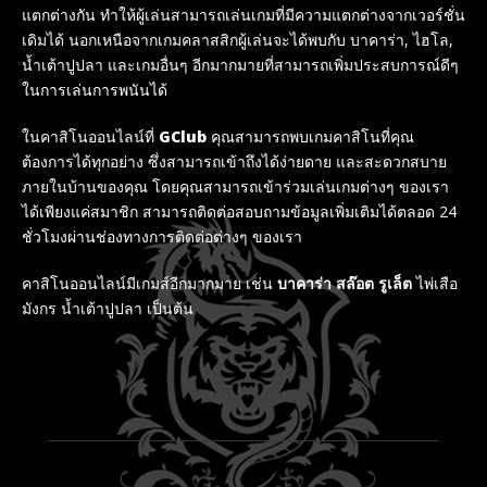
แตกต่างกัน ทำให้ผู้เล่นสามารถเล่นเกมที่มีความแตกต่างจากเวอร์ชั่น
เดิมได้ นอกเหนือจากเกมคลาสสิกผู้เล่นจะได้พบกับ บาคาร่า, ไฮโล,
น้ำเต้าปูปลา และเกมอื่นๆ อีกมากมายที่สามารถเพิ่มประสบการณ์ดีๆ
ในการเล่นการพนันได้
ในคาสิโนออนไลน์ที่
GClub
คุณสามารถพบเกมคาสิโนที่คุณ
ต้องการได้ทุกอย่าง ซึ่งสามารถเข้าถึงได้ง่ายดาย และสะดวกสบาย
ภายในบ้านของคุณ โดยคุณสามารถเข้าร่วมเล่นเกมต่างๆ ของเรา
ได้เพียงแค่สมาชิก สามารถติดต่อสอบถามข้อมูลเพิ่มเติมได้ตลอด 24
ชั่วโมงผ่านช่องทางการติดต่อต่างๆ ของเรา
คาสิโนออนไลน์มีเกมส์อีกมากมาย เช่น
บาคาร่า สล๊อต รูเล็ต
ไพ่เสือ
มังกร น้ำเต้าปูปลา เป็นต้น