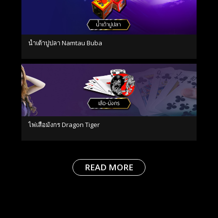
น้ำเต้าปูปลา Namtau Buba
ไพ่เสือมังกร Dragon Tiger
READ MORE