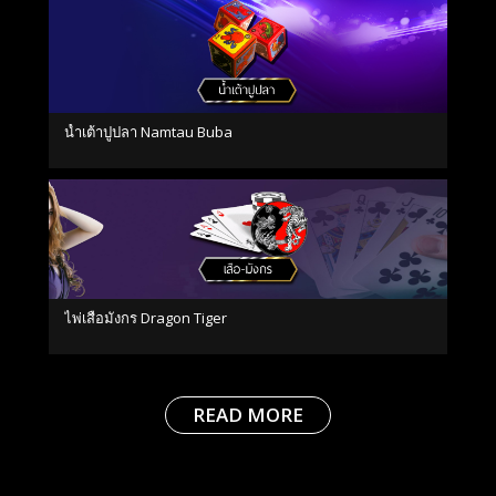
น้ำเต้าปูปลา Namtau Buba
ไพ่เสือมังกร Dragon Tiger
READ MORE