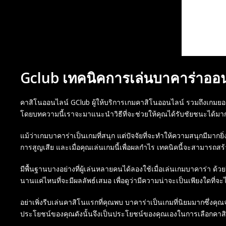
Gclub เทคนิคการเล่นบาคาร่าออ
คาสิโนออนไลน์ GClub ผู้ให้บริการเกมคาสิโนออนไลน์ รวมถึงเกมยอด
โดยบทความนี้เราจะมาแนะนำวิธีที่จะช่วยให้คุณได้รับชัยชนะได้มากย
แม้ว่าเกมบาคาร่าเป็นเกมที่สนุก แต่ปัจจัยที่จะทำให้ความสนุกมีมากยิ
การสูญเสีย และเมื่อคุณเล่นเกมนี้เพื่อผลกำไร เทคนิคนี้จะสามารถสร้า
มีพื้นฐานบางอย่างที่ผู้เล่นหลายคนได้ลองใช้เมื่อเล่นเกมบาคาร่า ด้วยวิ
นานแค่ไหนที่จะมีผลลัพธ์เสมอ เพื่อดูว่ามีความน่าจะเป็นเพียงใดที่จะ
อย่าเพิ่งรีบเล่นคาสิโนแรกที่คุณพบ บาคาร่าเป็นเกมที่นิยมมากซึ่ง
ประโยชน์ของคุณดังนั้นจึงเป็นประโยชน์ของคุณเองในการเลือกคาสิโน