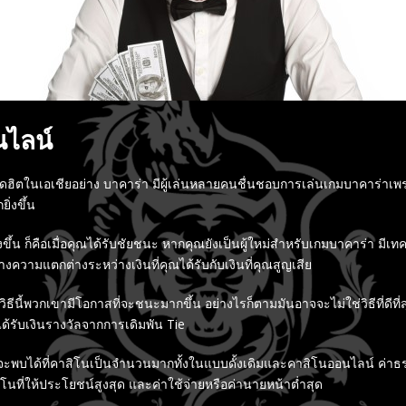
นไลน์
ฮิตในเอเชียอย่าง บาคาร่า มีผู้เล่นหลายคนชื่นชอบการเล่นเกมบาคาร่าเพร
ิ่งขึ้น
่งขึ้น ก็คือเมื่อคุณได้รับชัยชนะ หากคุณยังเป็นผู้ใหม่สำหรับเกมบาคาร่า มี
งความแตกต่างระหว่างเงินที่คุณได้รับกับเงินที่คุณสูญเสีย
ธีนี้พวกเขามีโอกาสที่จะชนะมากขึ้น อย่างไรก็ตามมันอาจจะไม่ใช่วิธีที่ดีที่สุดแ
ได้รับเงินรางวัลจากการเดิมพัน Tie
คุณจะพบได้ที่คาสิโนเป็นจำนวนมากทั้งในแบบดั้งเดิมและคาสิโนออนไลน์ ค่า
ที่ให้ประโยชน์สูงสุด และค่าใช้จ่ายหรือค่านายหน้าต่ำสุด