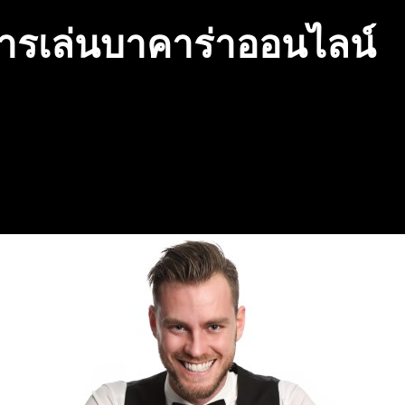
การเล่นบาคาร่าออนไลน์