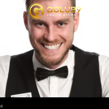
club9
น์