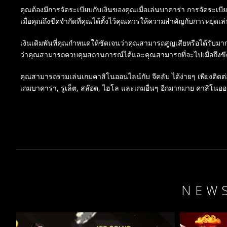
คุณต้องมีการจัดระเบียบกับเงินของคุณเมื่อเล่นบาคาร่า การจัดระเบี
เมื่อคุณถึงขีดจำกัดที่คุณได้ตั้งไว้คุณควรให้ความสำคัญกับการหยุด
เงินเดิมพันที่คุณกำหนดให้ชัดเจนว่าคุณสามารถสูญเสียหรือได้รับมากแ
ว่าคุณสามารถควบคุมสถานการณ์ได้และคุณสามารถที่จะไปเมื่อถึงข
คุณสามารถร่วมเล่นเกมคาสิโนออนไลน์กับ จีคลับ ได้ง่ายๆ เพียงติด
เกมบาคาร่า, รูเล็ต, สล๊อต, ไฮโล และเกมอื่นๆ อีกมากมาย คาสิโนออนไ
NEWS