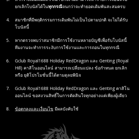
ยกเลิกโบนัสได้ใน
ทุกกรณี
จนกว่าจะทำยอดเดิมพันสะสมครบ
สมาชิกที่มีพฤติกรรมการเดิมพันไม่เป็นไปตามปกติ จะไม่ได้รับ
โบนัสนี้
หากตรวจพบว่าสมาชิกมีการใช้งานหลายบัญชีเพื่อรับโบนัสนี้
ทีมงานจะทำการระงับการใช้งานและการถอนในทุกกรณี
Gclub Royal1688 Holiday RedDragon และ Genting (Royal
Hill) คาสิโนออนไลน์ สามารถเปลี่ยนแปลง ข้อกำหนด ยกเลิก
หรือ ยุติโปรโมชั่นนี้ได้ตามดุลยพินิจ
Gclub Royal1688 Holiday RedDragon และ Genting คาสิโน
ออนไลน์ ขอสงวนสิทธิ์ในการตัดสินใจทุกอย่างแต่เพียงผู้เดียว
ข้อตกลงและเงื่อนไข
มีผลบังคับใช้