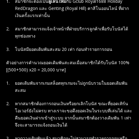
สมาชิกจะต้องเป็น
ผู้เล่นใหม่
กับ Gclub Royal1688 Holiday
RedDragon และ Genting (Royal Hill) คาสิโนออนไลน์ ที่ฝาก
เงินครั้งแรกเท่านั้น
สมาชิกสามารถแจ้งเจ้าหน้าที่ฝ่ายบริการลูกค้าเพื่อรับโบนัสได้
ทุกช่องทาง
โบนัสมียอดเดิมพันสะสม 20 เท่า ก่อนทำรายการถอน
ตัวอย่างการคำนวณยอดเดิมพันสะสมเมื่อสมาชิกได้รับโบนัส 100%
[(500+500) x20 = 20,000 บาท]
ยอดเดิมพันจากเกมสล็อตทุกเกมจะไม่ถูกนับรวมในยอดเดิมพัน
สะสม
หากสมาชิกต้องการถอนเงินหรือยกเลิกโบนัส ขณะที่ยอดเทิร์น
โอเวอร์ยังไม่ครบ ทางเราจะขอดึงยอดเงินในระบบที่เล่นได้ และ
คืนยอดเงินฝากเข้าสู่ระบบ จากนั้นสมาชิกต้องวางเดิมพัน 1 เท่า
จึงจะสามารถแจ้งถอนเงินได้
หากวางเดิมพันแล้ว สมาชิกจะไม่สามารถทำรายการถอนหรือ