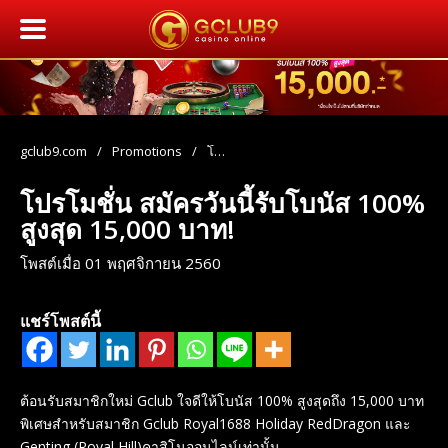
gclub9.com
Promotions
โปรโมชั่น สมัครวันนี้รับโบนัส 100% สูงสุด 15,000 บาท!
โปรโมชั่น สมัครวันนี้รับโบนัส 100%
สูงสุด 15,000 บาท!
โพสต์เมื่อ 01 พฤศจิกายน 2560
แชร์โพสต์นี้
ต้อนรับสมาชิกใหม่ Gclub ใจดีให้โบนัส 100% สูงสุดถึง 15,000 บาท
พิเศษสำหรับสมาชิก Gclub Royal1688 Holiday RedDragon และ
Genting (Royal Hill)คาสิโนออนไลน์เท่านั้น