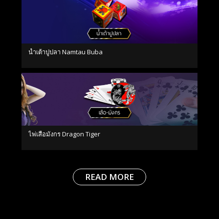
น้ำเต้าปูปลา Namtau Buba
ไพ่เสือมังกร Dragon Tiger
READ MORE