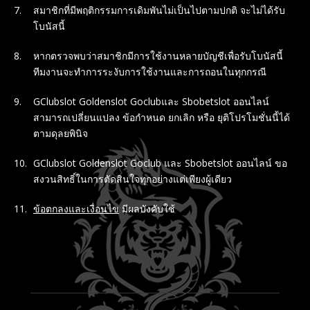
สมาชิกที่มีพฤติกรรมการเดิมพันไม่เป็นไปตามปกติ จะไม่ได้รับ
โบนัสนี้
หากตรวจพบว่าสมาชิกมีการใช้งานหลายบัญชีเพื่อรับโบนัสนี้
ทีมงานจะทำการระงับการใช้งานและการถอนในทุกกรณี
GClubslot Goldenslot Goclubและ Sbobetslot ออนไลน์
สามารถเปลี่ยนแปลง ข้อกำหนด ยกเลิก หรือ ยุติโปรโมชั่นนี้ได้
ตามดุลยพินิจ
GClubslot Goldenslot Goclub และ Sbobetslot ออนไลน์ ขอ
สงวนสิทธิ์ในการตัดสินใจทุกอย่างแต่เพียงผู้เดียว
ข้อตกลงและเงื่อนไข
มีผลบังคับใช้