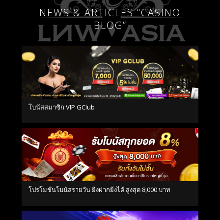
NEWS & ARTICLES “CASINO
BLOG”
โบนัสสมาชิก VIP GClub
โปรโมชั่นโบนัสรายวัน ยิ่งฝากยิ่งได้ สูงสุด 8,000 บาท