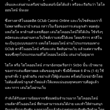
เห็นและเล่นผ่านเครือข่ายอินเตอร์เน็ตได้แล้ว หรือจะเรียกันว่า ไฮโล
ออนไลน์ นั่นเอง
ซึ่งทางคาสิโนยอดฮิต GClub Casino Online และเว็บไซต์ของเราก็
ไม่พลาดที่จะมานำเสนอ กล่าวในเรื่องของการเล่นลูกเต๋า ทอดสุ่ม
แทงไฮโล หาด้านตัวเลขที่ออก เล่นไฮโลออนไลน์ให้ได้เงิน ใช้จริงๆ
สมัครและเล่นผ่านทางเว็บไซต์เราแห่งนี้ได้เลย โดยบริการ คาสิโน
จะเป็นรูปแบบของการ แทงไฮโลออนไลน์ ผ่านโปรแกรมของทาง
GClub คาสิโนออนไลน์ หรือจะเล่น จีคลับผ่านเว็บ แล้วแต่ความชื่น
ชอบซึ่งทุกโปรแกรมเกมส์ไฮโลออนไลน์นั้น เล่นง่ายไม่ยุ่งยาก
ไฮโล หรือ ไฮโลออนไลน์ ภาษาอังกฤษเรียกว่า Sicbo นั้น เป้าหมาย
ของการเล่นเพื่อทายผล แต้มของลูกเต๋า ซึ่งมีทั้งหมด 6 ด้าน (1-6) ใช้
ลูกเต๋าทั้ง 3 ลูกด้วยกัน เขย่าแล้วให้ผู้เล่นแทง ครั้งต่อไปเขย่าอีกโดย
ไม่ต้องตั้งหน้าลูกเต๋าใหม่แล้วให้แทงแน่นอนทุกคนทราบดีอยู่แล้ว
และาการ เล่นไฮโลผ่านเว็บ
กำลังได้รับบความนิยมจากเซียนพนันจำนวนมาก ไฮโลออนไลน์
เกมส์คาสิโนออนไลน์ ที่ท่านสามารถเล่นได้ง่าย และทำให้ท่านสนุก
กับเกมส์การเดิมพัน นอกจากนั้นแล้วยังง่ายต่อการเดิมพันอีกด้วย โดย