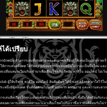
้ได้เปรียบ
ักพนัน ด้วยการเล่นที่ง่ายดาย และสามารถเรียนรู้ให้เล่นเป็นอย่างรวดเร็ว ซึ
ห้การเล่นสล็อตต ได้รับความนิยมจากนักเล่นพนันไม่ว่าจะเป็นมือใหม่ และม
เปลี่ยนหมุนเวียนกันเข้ามาเพื่อเสียงโชคกับ จีคลับ คาสิโน ออนไลน์ ไม่เว
club
ผู้ให้บริหาร คาสิโน ออนไลน์ อันดับต้นๆ ได้นำเอา สล็อตต มาใส่ไว้ในมื
ะหนึ่งมีตู้สล็อตต ชั้นดีติดตามไปทุกที่ นอกจาก ความง่าย และความสะดวก
รเล่นที่สเถียรให้ทุกวงล้อของท่านมีการหมุนที่แม่นยำเชื่อถือได้พร้อมกับระ
นตลอดเวลาขอเพียงแค่ท่านแวะมาเสี่ยงโชคไปกับเราซึ่งเรายินดีต้อนรับไม่ว่า