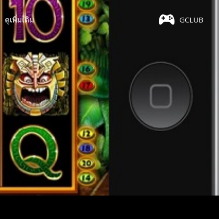
ดูเพิ่มเติม
GCLUB